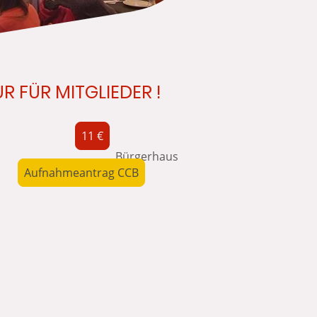
UR FÜR MITGLIEDER !
11 €
Uhr
00 Uhr Bürgerhaus
Aufnahmeantrag CCB