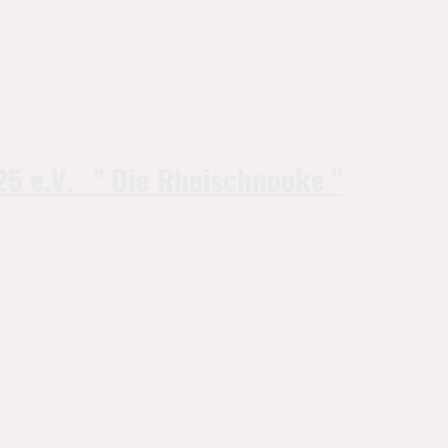
5 e.V. " Die Rheischnooke "
ews
Galerie
Tickets
Shop
Kontakt