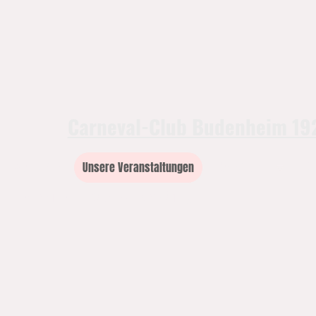
Carneval-Club Budenheim 192
Startseite
Unsere Veranstaltungen
Das sind wir
N
Impressum
Datenschutzerklärung