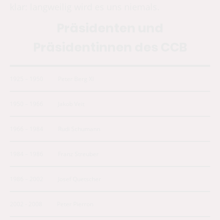
klar: langweilig wird es uns niemals.
Präsidenten und
Präsidentinnen des CCB
1925 – 1950 Peter Berg XI
1950 – 1966 Jakob Veit
1966 – 1984 Rudi Schumann
1984 – 1986 Franz Streuber
1986 – 2002 Josef Quetscher
2002 - 2008 Peter Pierron